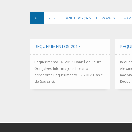
ALL
2017
DANIEL GONÇALVES DE MORAES
MARC
REQUERIMENTOS 2017
REQU
Requerimento-02-2017-Daniel-de-Souza-
Requer
Gonçalves-Informações-horário-
Alexan
servidores Requerimento-02-2017-Daniel-
nacion
de-Souza-G...
Requer