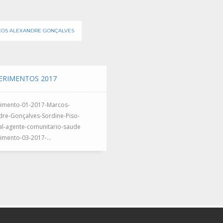
OS ALEXANDRE GONÇALVES
ERIMENTOS 2017
imento-01-2017-Marcos-
dre-Gonçalves-Sordine-Piso-
al-agente-comunitario-saude
imento-03-2017-...