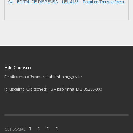
04 – EDITAL DE DISPENSA – LEI14133 – Portal da Transparência
Fale Conosco
Email: contato@camaraitabirinha.mg.gov.br
R. Juscelino Kubitscheck, 13 – Itabirinha, MG, 35280-000
GET SOCIAL