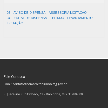
05 – AVISO DE DISPENSA – ASSESSORIA LICITAÇÃO
04 – EDITAL DE DISPENSA – LEI14133 – LEVANTAMENTO
LICITAÇÃO
Fale Conosco
Email: contato@camaraitabirinha.mg.gov.br
R. Juscelino Kubitscheck, 13 – Itabirinha, MG, 35280-000