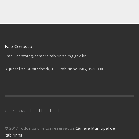
Fale Conosco
Email: contato@camaraitabirinha.mg.gov.br
R. Juscelino Kubitscheck, 13 – Itabirinha, MG, 35280-000
GET SOCIAL
© 2017 Todos os direitos reservados
Câmara Municipal de
Itabirinha
.