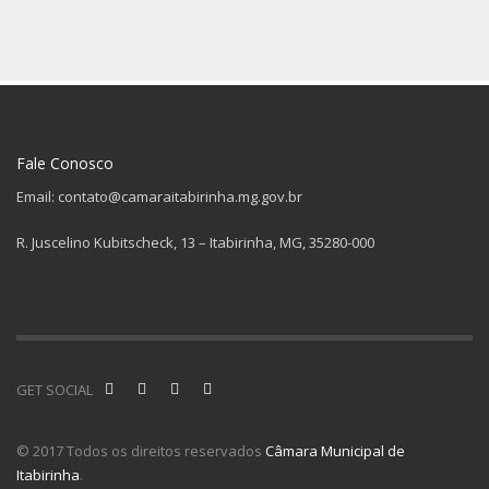
Fale Conosco
Email: contato@camaraitabirinha.mg.gov.br
R. Juscelino Kubitscheck, 13 – Itabirinha, MG, 35280-000
GET SOCIAL
© 2017 Todos os direitos reservados
Câmara Municipal de
Itabirinha
.