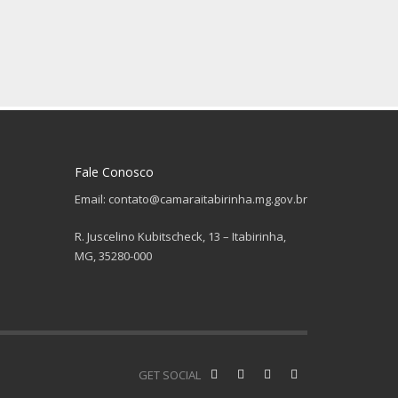
Fale Conosco
Email: contato@camaraitabirinha.mg.gov.br
R. Juscelino Kubitscheck, 13 – Itabirinha,
MG, 35280-000
GET SOCIAL