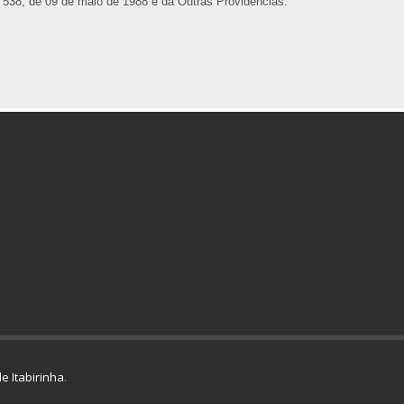
 538, de 09 de maio de 1988 e dá Outras Providências.
e Itabirinha
.