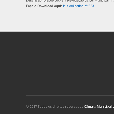
Descrição:
Dispõe Sobre a Revogação da Lei Municipal nº.
Faça o Download aqui:
leis-ordinarias-nº-623
© 2017 Todos os direitos reservados
Câmara Municipal d