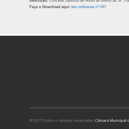
Descrição:
Concede Diploma de Honra ao Mérito ao Sr. Tran
Faça o Download aqui:
leis-ordinarias-nº-597
© 2017 Todos os direitos reservados
Câmara Municipal d