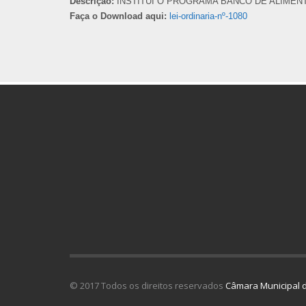
Descrição:
INSTITUI O PROGRAMA BANCO DE ALIMENT
Faça o Download aqui:
lei-ordinaria-nº-1080
© 2017 Todos os direitos reservados
Câmara Municipal d