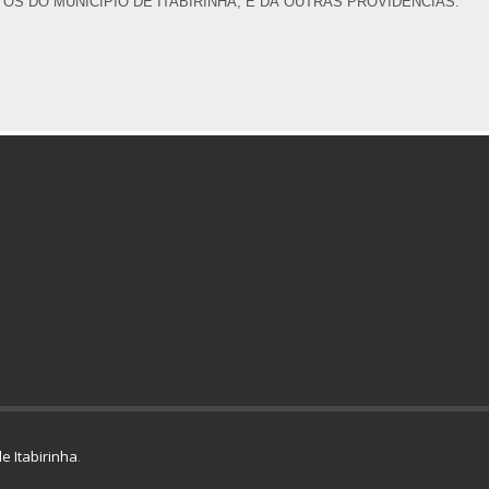
OS DO MUNICÍPIO DE ITABIRINHA, E DÁ OUTRAS PROVIDÊNCIAS.
e Itabirinha
.