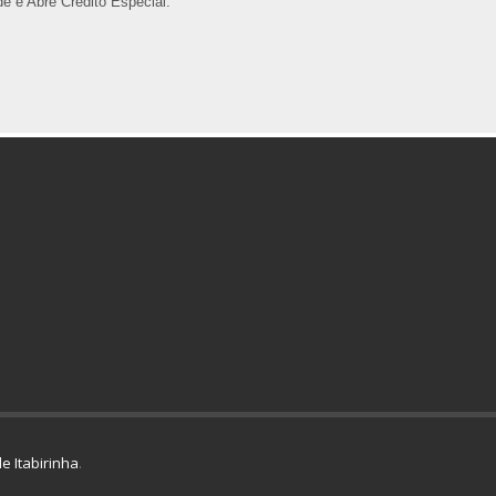
e e Abre Crédito Especial.
e Itabirinha
.