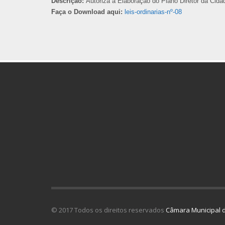
Descrição:
Autoriza a Elaboração do Plano Diretor da Cidad
Faça o Download aqui:
leis-ordinarias-nº-08
© 2017 Todos os direitos reservados
Câmara Municipal d