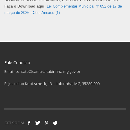
Faça o Download aqui:
Lei Complementar Municipal nº 052 de 17 de
março de 2026 - Com Anexos (1)
Fale Conosco
Email: contato@camaraitabirinha.mg.gov.br
R. Juscelino Kubitscheck, 13 – Itabirinha, MG, 35280-000
GET SOCIAL