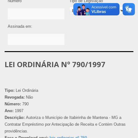
Número
Tipo de Legislação
Assinada em:
LEI ORDINÁRIA Nº 790/1997
Tipo:
Lei Ordinária
Revogada:
Não
Número:
790
Ano:
1997
Descrição:
Autoriza o Município de Itabirinha de Mantena - MG a
Contratar Empréstimo por Antecipação de Receita e Contém Outras
providências.
Faça o Download aqui:
leis-ordinarias-nº-760