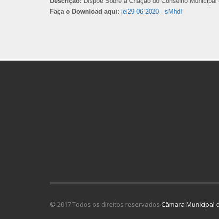
Descrição:
Dispõe Sobre a Criação do Conselho Municipal 
Faça o Download aqui:
lei29-06-2020 - sMhdI
© 2017 Todos os direitos reservados
Câmara Municipal d