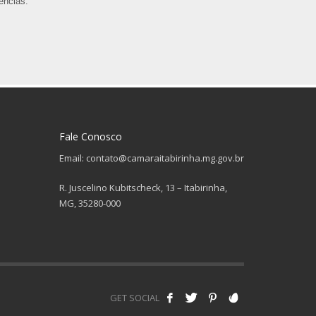
ências.
Fale Conosco
Email: contato@camaraitabirinha.mg.gov.br
R. Juscelino Kubitscheck, 13 – Itabirinha,
MG, 35280-000
GET SOCIAL