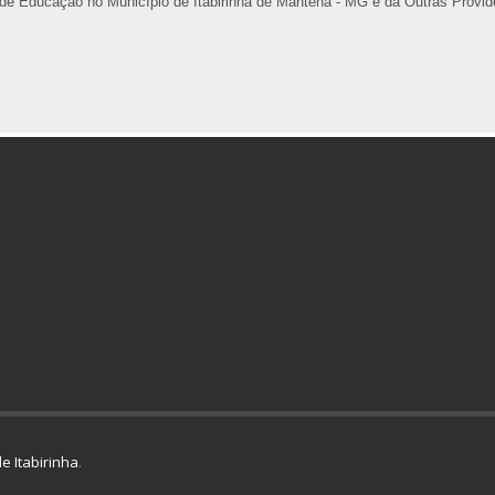
de Educação no Município de Itabirinha de Mantena - MG e dá Outras Provid
e Itabirinha
.