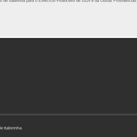
 de Itabirinha para o Exercício Financeiro de 2014 e dá Outras Providências
e Itabirinha
.