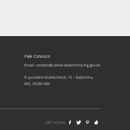
.
Fale Conosco
Email: contato@camaraitabirinha.mg.gov.br
R. Juscelino Kubitscheck, 13 – Itabirinha,
MG, 35280-000
GET SOCIAL