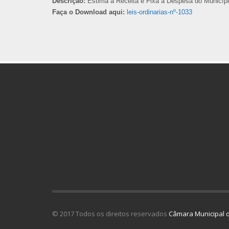
Descrição:
Estima a Receita e Fixa a Despesa do Município
Faça o Download aqui:
leis-ordinarias-nº-1033
© 2017 Todos os direitos reservados
Câmara Municipal d