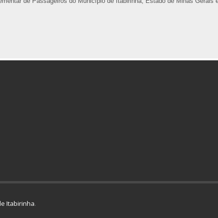
entar de Passageiros do Município de Itabirinha, Estado de Minas Gerais e
e Itabirinha
.