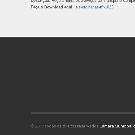
Descrição:
Regulamenta os Serviços de Transporte Complem
Faça o Download aqui:
leis-ordinarias-nº-1022
© 2017 Todos os direitos reservados
Câmara Municipal d