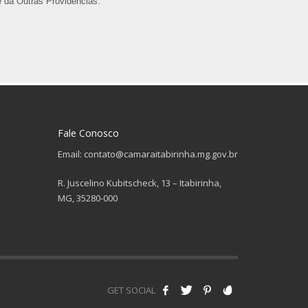
 dá Outras Providências.
Fale Conosco
Email: contato@camaraitabirinha.mg.gov.br
R. Juscelino Kubitscheck, 13 – Itabirinha,
MG, 35280-000
GET SOCIAL