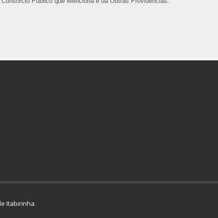
 Consórcio Público que Menciona e dá Outras Providências.
e Itabirinha
.