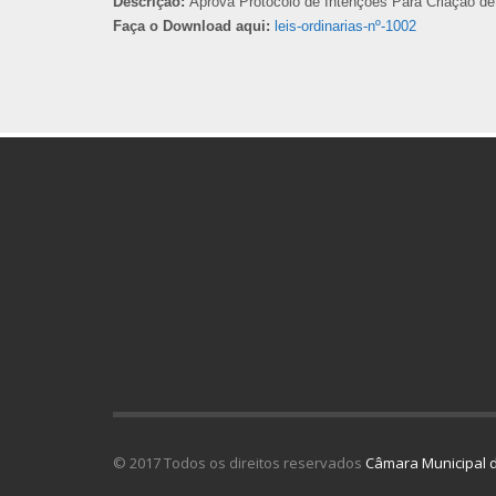
Descrição:
Aprova Protocolo de Intenções Para Criação de
Faça o Download aqui:
leis-ordinarias-nº-1002
© 2017 Todos os direitos reservados
Câmara Municipal d